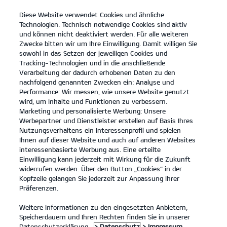
Diese Website verwendet Cookies und ähnliche
open
Technologien. Technisch notwendige Cookies sind aktiv
menu
und können nicht deaktiviert werden. Für alle weiteren
KONTAKT
Zwecke bitten wir um Ihre Einwilligung. Damit willigen Sie
sowohl in das Setzen der jeweiligen Cookies und
Tracking-Technologien und in die anschließende
Der Kia Sportage
Probefahrt
Verarbeitung der dadurch erhobenen Daten zu den
nachfolgend genannten Zwecken ein: Analyse und
...
...
DER KIA SPORTAGE
Performance: Wir messen, wie unsere Website genutzt
Der Kia Sportage.
wird, um Inhalte und Funktionen zu verbessern.
Marketing und personalisierte Werbung: Unsere
Werbepartner und Dienstleister erstellen auf Basis Ihres
Platz für alles, was Familie
Nutzungsverhaltens ein Interessenprofil und spielen
Ihnen auf dieser Website und auch auf anderen Websites
ausmacht.
interessenbasierte Werbung aus. Eine erteilte
Einwilligung kann jederzeit mit Wirkung für die Zukunft
widerrufen werden. Über den Button „Cookies“ in der
Kopfzeile gelangen Sie jederzeit zur Anpassung Ihrer
Präferenzen.
Weitere Informationen zu den eingesetzten Anbietern,
Speicherdauern und Ihren Rechten finden Sie in unserer
Datenschutzerklärung.
> Datenschutz
> Impressum